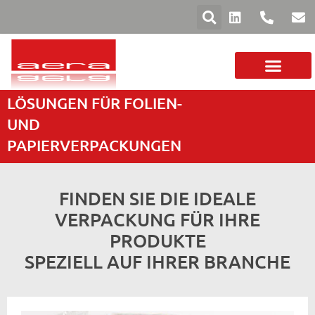
LÖSUNGEN FÜR FOLIEN-
DAS UNTERNEHM
FOLIEN UND PAPIER
SORTIMENT MASCHINEN
UND
PAPIERVERPACKUNGEN
FINDEN SIE DIE IDEALE
VERPACKUNG FÜR IHRE
PRODUKTE
SPEZIELL AUF IHRER BRANCHE