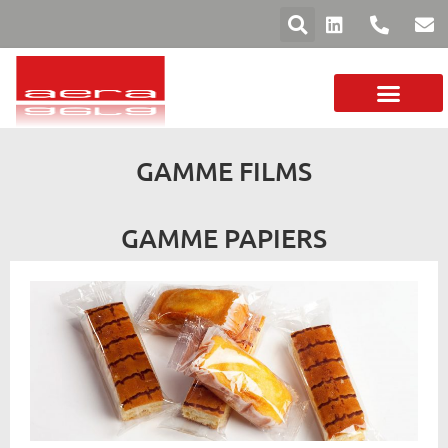
VOTRE SECTEUR
FILMS ET PAPIERS
GAMME MACHINES
GAMME FILMS
GAMME PAPIERS